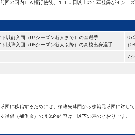
前回の国内ＦＡ権行使後、１４５日以上の１軍登録が４シーズ
フト以前入団（07シーズン新人まで）の全選手
07
フト以降入団（08シーズン新人以降）の高校出身選手
（0
7シ
球団に移籍するためには、移籍先球団から移籍元球団に対して
る補償（補償金）の具体的内容は、以下の表のとおりです。