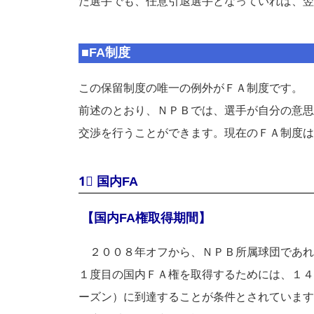
た選手でも、任意引退選手となっていれば、翌
■FA制度
この保留制度の唯一の例外がＦＡ制度です。
前述のとおり、ＮＰＢでは、選手が自分の意思
交渉を行うことができます。現在のＦＡ制度は
1⃣ 国内FA
【国内FA権取得期間】
２００８年オフから、ＮＰＢ所属球団であれ
１度目の国内ＦＡ権を取得するためには、１４
ーズン）に到達することが条件とされています