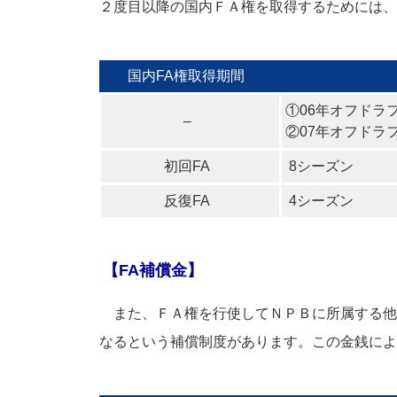
２度目以降の国内ＦＡ権を取得するためには、
国内FA権取得期間
①06年オフドラ
–
②07年オフドラ
初回FA
8シーズン
反復FA
4シーズン
【FA補償金】
また、ＦＡ権を行使してＮＰＢに所属する他
なるという補償制度があります。この金銭によ