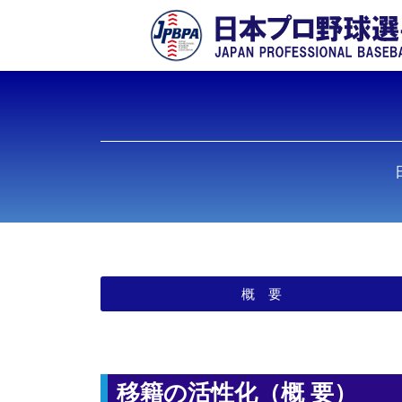
概 要
移籍の活性化（概 要）