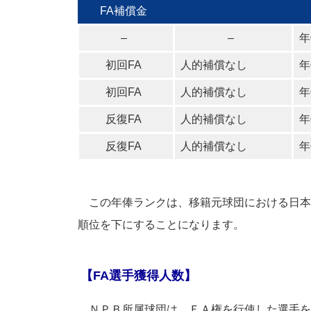
FA補償金
–
–
年
初回FA
人的補償なし
年
初回FA
人的補償なし
年
反復FA
人的補償なし
年
反復FA
人的補償なし
年
この年俸ランクは、移籍元球団における日本
順位を下にすることになります。
【FA選手獲得人数】
ＮＰＢ所属球団は、ＦＡ権を行使した選手を