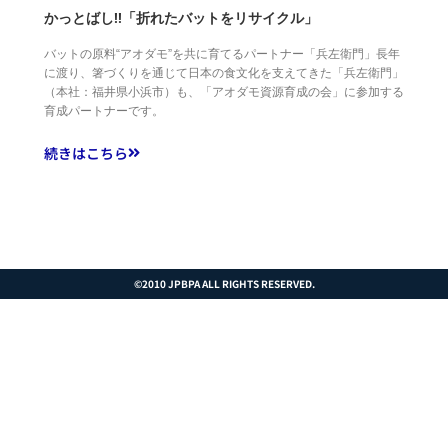
かっとばし!!「折れたバットをリサイクル」
バットの原料“アオダモ”を共に育てるパートナー「兵左衛門」長年
に渡り、箸づくりを通じて日本の食文化を支えてきた「兵左衛門」
（本社：福井県小浜市）も、「アオダモ資源育成の会」に参加する
育成パートナーです。
続きはこちら
©2010 JPBPA ALL RIGHTS RESERVED.