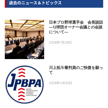
過去のニュース＆トピックス
日本プロ野球選手会 会長談話
―12球団オーナー会議との会談
について―
2026年7月28日
川上拓斗審判員のご快復を願っ
て
2026年4月30日