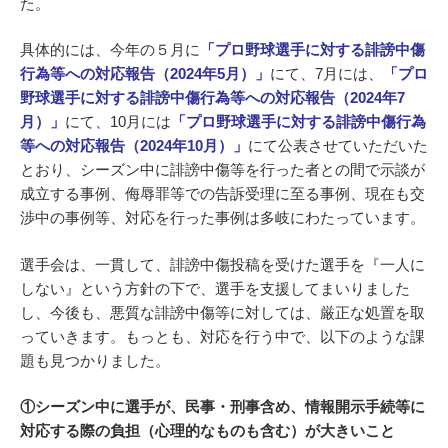
た。
具体的には、今年の５月に
「
プロ野球選手に対する誹謗中傷
行為等への対応報告（2024年5月）
」
にて、7月には、
「
プロ
野球選手に対する誹謗中傷行為等への対応報告（2024年7
月）
」
にて、10月には
「
プロ野球選手に対する誹謗中傷行為
等への対応報告（2024年10月）
」
にて公表させていただいた
とおり、シーズン中に誹謗中傷等を行った者との間で示談が
成立する事例、侮辱罪等での告訴受理に至る事例、現在も交
渉中の事例等、対応を行った事例は多岐にわたっています。
選手会は、一貫して、誹謗中傷投稿を受けた選手を『一人に
しない』という方針の下で、選手を支援してまいりました
し、今後も、悪質な誹謗中傷等に対しては、厳正な処置を取
っていきます。もっとも、対応を行う中で、以下のような課
題も見つかりました。
①シーズン中に選手が、民事・刑事含め、情報開示手続等に
対応する際の負担（心理的なものも含む）が大きいこと