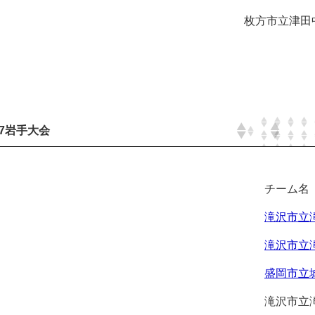
枚方市立津田中
17岩手大会
チーム名
滝沢市立滝
滝沢市立滝
盛岡市立城
滝沢市立滝