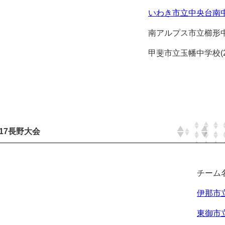
いわき市立中央台南中学
南アルプス市立櫛形中学校
甲斐市立玉幡中学校(20
17長野大会
チーム
伊那市立
東御市立