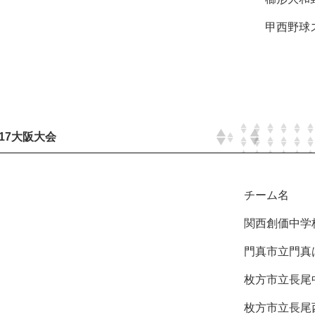
甲西野球ス
17大阪大会
チーム名
関西創価中学校(
門真市立門真は
枚方市立長尾中
枚方市立長尾西