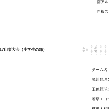
南アル
白根ス
017山梨大会（小学生の部）
チーム名
境川野球ス
玉穂野球ス
若草エコー
櫛形大和野