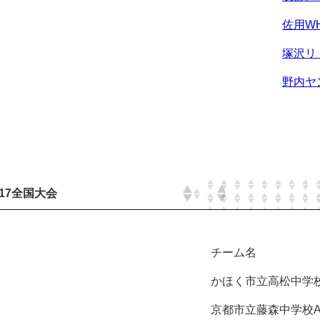
佐用WH
塚沢リト
野内ヤン
17全国大会
チーム名
かほく市立高松中学校ソ
京都市立藤森中学校A(2