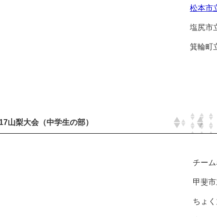
松本市立
塩尻市立
箕輪町立
017山梨大会（中学生の部）
チーム
甲斐市
ちょく丸